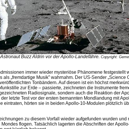
-Astronaut Buzz Aldrin vor der Apollo-Landefähre.
Copyright: Geme
ondmissionen immer wieder mysteriöse Phänomene festgestellt wu
des als „fremdartige Musik” wahrnahm. Der US-Sender „Science
veröffentlichten Tonbändern. Auf diesen ist ein höchst merkwür
kstille zur Erde – passierte, zeichneten die Instrumente fremda
ufgezeichneten Radiosignale, sondern auch die Reaktion der Ap
der letzte Test vor der ersten bemannten Mondlandung mit Apol
eintraten, hörten sie in beiden Apollo-10-Modulen plötzlich üb
zeichnungen zu diesem Vorfall wieder aufgefunden wurden und 
 Mondes flogen. Tatsächlich lagerten die Abschriften der Apol