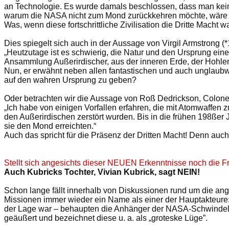
an Technologie. Es wurde damals beschlossen, dass man keine 
warum die NASA nicht zum Mond zurückkehren möchte, wäre die 
Was, wenn diese fortschrittliche Zivilisation die Dritte Macht w
Dies spiegelt sich auch in der Aussage von
Virgil Armstrong
(*
„Heutzutage ist es schwierig, die Natur und den Ursprung ei
Ansammlung Außerirdischer, aus der inneren Erde, der Hohlen
Nun, er erwähnt neben allen fantastischen und auch unglaubwü
auf den wahren Ursprung zu geben?
Oder betrachten wir die Aussage von Roß Dedrickson, Colonel
„Ich habe von einigen Vorfallen erfahren, die mit Atomwaffen 
den Außerirdischen zerstört wurden. Bis in die frühen 198ßer
sie den Mond erreichten.“
Auch das spricht für die Präsenz der Dritten Macht! Denn au
Stellt sich angesichts dieser NEUEN Erkenntnisse noch die
Auch Kubricks Tochter, Vivian Kubrick, sagt NEIN!
Schon lange fällt innerhalb von Diskussionen rund um die a
Missionen immer wieder ein Name als einer der Hauptakteure: 
der Lage war – behaupten die Anhänger der NASA-Schwindel-Th
geäußert und bezeichnet diese u. a. als „groteske Lüge”.