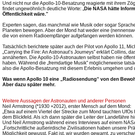
Und nicht nur die Apollo-10-Besatzung reagierte mit ihrem Zög
findet ungewöhnlich deutliche Worte: „
Die NASA hätte Inform
Öffentlichkeit wäre.”
Experten sagen, das manchmal wie Musik oder sogar Sprache 
Planeten bewegen. Aber der Mond hat weder eine (nennenswer
die von einem Radioempfänger aufgefangen werden können.
Tatsächlich berichtete später auch der Pilot von Apollo 11,
„Carrying the Fire: An Astronaut’s Journeys” erklärt Collins,
annäherten. Die Apollo-10-Astronauten selbst haben nie öffe
haben. Während die „fremdartige Musik” möglicherweise tatsäc
also die Apollo-Besatzung mit diesem Erlebnis umgehen und unt
Was wenn Apollo 10 eine „Radiosendung“ von den Bewohne
Aber dazu später mehr.
Weitere Aussagen der Astronauten und anderer Personen
Neil Armstrong (*1930 +2012), erster Mensch auf dem Mond:
„Etwa auf einem Viertel der Strecke zum Mond tauchten UfOs hi
dem Blickfeld. Als ich dann später die Leiter der Landefähre hi
Und Neil Armstrong während eines Interviews auf einem NA
„Fortschrittliche außerirdische Zivilisationen haben unsere
Möglichkeit gewusst. Fakt ist, wir wurden gewarnt, zu versch