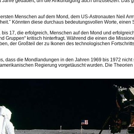
ht Jahre gedauert, um die Ankündigung auch umzusetzen. Das 
 ersten Menschen auf dem Mond, dem US-Astronauten Neil Armstr
chheit." Könnten diese durchaus bedeutungsvollen Worte, einen
 bis 17, die erfolgreich, Menschen auf den Mond und erfolgrei
d Gruppen“ kritisch hinterfragt. Während die einen die Mission
en, der Großteil der zu Ikonen des technologischen Fortschrit
 dass die Mondlandungen in den Jahren 1969 bis 1972 nicht st
merikanischen Regierung vorgetäuscht wurden. Die Theorien 