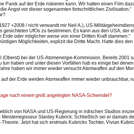
Panik auf der Erde riskieren kann. Wir hatten einen Film dazu,
Angst vor dieser sogenannten fortschrittlichen Zivilisation.“
ar?
1927 +2008 / nicht verwandt mir Neil A.), US-Militärgeheimdiens
nes gesichteten UfOs zu bestimmen. Es kann aus den USA, der e
 Erde oder möglicher weise von einer Dritten Kraft stammen.“
rdigen Möglichkeiten, explizit die Dritte Macht. Hatte dies de
 (Oberst) bei der US-Atomenergie-Kommission. Bereits 2001 sa
zu tun haben und unter diesen Vorfällen hab es einige bei dene
 Jahre haben wir immer wieder versucht Atomwaffen auf den Mon
ch auf der Erde werden Atomwaffen immer wieder unbrauchbar, 
 Frage nach einem groß angelegten NASA-Schwindel?
ngeblich von NASA und US-Regierung in irdischen Studios insz
Meisterregisseur Stanley Kubrick. Schließlich sei er damals d
eorie. Jetzt hat sich erstmals Kubricks Tochter, Vivian Kubri