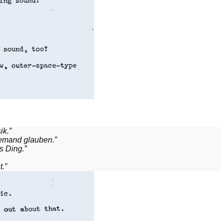
ik.”
iemand glauben.”
s Ding.”
.”