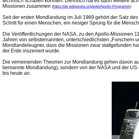
technisch schaffen konnten. Dennoch hat es dann weitere ac
Missionen zusammen
(
https://de.wikipedia.org/wiki/Apollo-Programm
)
Seit der ersten Mondlandung im Juli 1969 gehört der Satz des
Schritt für einen Menschen, ein riesiger Sprung für die Mens
Die Veröffentlichungen der NASA, zu den Apollo-Missionen 11
Jahren von selbsternannten, unterschiedlichsten „Forschern un
Mondlandeleugner, dass die Missionen zwar stattgefunden hab
der Erde inszeniert wurde.
Die verneinenden Theorien zur Mondlandung gehen davon aus,
bemannte Mondlandung), sondern von der NASA und der US-a
bis heute an.