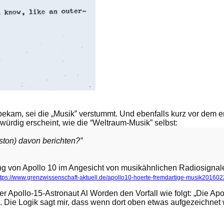
ekam, sei die „Musik” verstummt. Und ebenfalls kurz vor dem e
kwürdig erscheint, wie die “Weltraum-Musik” selbst:
uston) davon berichten?”
g von Apollo 10 im Angesicht von musikähnlichen Radiosignalen, 
ttps://www.grenzwissenschaft-aktuell.de/apollo10-hoerte-fremdartige-musik201602
Apollo-15-Astronaut Al Worden den Vorfall wie folgt: „Die Ap
. Die Logik sagt mir, dass wenn dort oben etwas aufgezeichnet 