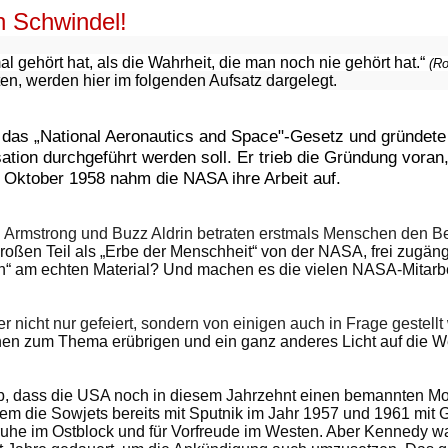
 Schwindel!
l gehört hat, als die Wahrheit, die man noch nie gehört hat.“
(Ro
n, werden hier im folgenden Aufsatz dargelegt.
das „National Aeronautics and Space"-Gesetz und gründete 
on durchgeführt werden soll. Er trieb die Gründung voran, 
1. Oktober 1958 nahm die NASA ihre Arbeit auf.
 Armstrong und Buzz Aldrin betraten erstmals Menschen den Beg
oßen Teil als „Erbe der Menschheit“ von der NASA, frei zugänglic
n“ am echten Material? Und machen es die vielen NASA-Mitarbei
er nicht nur gefeiert, sondern von einigen auch in Frage gestellt
ionen zum Thema erübrigen und ein ganz anderes Licht auf die W
b, dass die USA noch in diesem Jahrzehnt einen bemannten Mon
 die Sowjets bereits mit Sputnik im Jahr 1957 und 1961 mit Ga
ruhe im Ostblock und für Vorfreude im Westen. Aber Kennedy wa