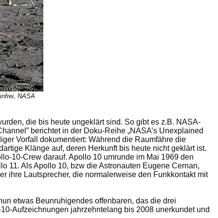
infrei, NASA
rden, die bis heute ungeklärt sind. So gibt es z.B. NASA-
 Channel” berichtet in der Doku-Reihe „NASA’s Unexplained
diger Vorfall dokumentiert: Während die Raumfähre die
rtige Klänge auf, deren Herkunft bis heute nicht geklärt ist.
ollo-10-Crew darauf. Apollo 10 umrunde im Mai 1969 den
lo 11. Als Apollo 10, bzw die Astronauten Eugene Cernan,
er ihre Lautsprecher, die normalerweise den Funkkontakt mit
nun etwas Beunruhigendes offenbaren, das die drei
lo-10-Aufzeichnungen jahrzehntelang bis 2008 unerkundet und