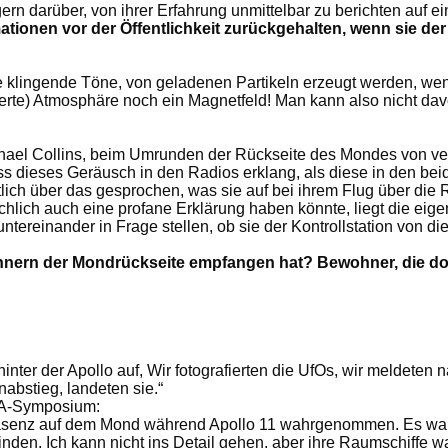
ern darüber, von ihrer Erfahrung unmittelbar zu berichten auf e
ationen vor der Öffentlichkeit zurückgehalten, wenn sie de
klingende Töne, von geladenen Partikeln erzeugt werden, wen
te) Atmosphäre noch ein Magnetfeld! Man kann also nicht dav
 Michael Collins, beim Umrunden der Rückseite des Mondes von 
 dass dieses Geräusch in den Radios erklang, als diese in den b
ntlich über das gesprochen, was sie auf bei ihrem Flug über d
hlich auch eine profane Erklärung haben könnte, liegt die eige
ereinander in Frage stellen, ob sie der Kontrollstation von die
rn der Mondrückseite empfangen hat? Bewohner, die dort 
nter der Apollo auf, Wir fotografierten die UfOs, wir meldeten
nabstieg, landeten sie.“
SA-Symposium:
 Präsenz auf dem Mond während Apollo 11 wahrgenommen. Es war u
winden. Ich kann nicht ins Detail gehen, aber ihre Raumschiffe