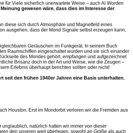
ine für Viele sicherlich unerwartete Weise – auch Al Worden
r Meinung gewesen wäre, dass dies im Interesse der
n diese sich durch Atmosphäre und Magnetfeld eines
on ausgehen, dass der Mond Signale selbst erzeugen kann,
vergleichbaren Geräuschen im Funkgerät. In seinem Buch
eiden Raumschiffen eingeschaltet wurden und sie sich einander
ie Rückseite des Mondes gehört, empfangen und aufgezeichnet
ntliche Brisanz doch in der Art und Weise, wie die Zeugen –
sem Erlebnis überhaupt berichten sollten oder nicht!
seit den frühen 1940er Jahren eine Basis unterhalten.
 nach Houston. Erst im Mondorbit verloren wir die Fremden aus
nglaublich, natürlich hatten wir immer von dieser
 waren den unseren weit überlegen, sowohl an Größe als auch