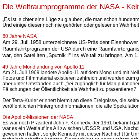
Die Weltraumprogramme der NASA - Kein
„Es ist leichter eine Lüge zu glauben, die man schon hundertma
Und einige dieser noch nie gehörten oder gelesenen Wahrheite
60 Jahre NASA
Am 29. Juli 1958 unterzeichnete US-Präsident Eisenhower 
Raumfahrtprogramm der USA durch eine Raumfahrtorganisati
war, den Satelliten „Sputnik I" ins Weltall zu bringen. Am 
49 Jahre Mondlandung von Apollo 11
Am 21. Juli 1969 landete Apollo-11 auf dem Mond und mit Neil
Fotos und Filmmaterial existieren zahlreich und wurden zum gr
aber unter Umständen auch „frei zugänglich für Manipulatione
Fälschungen der Öffentlichkeit als Wahrheit zu präsentieren?
Der Terra-Kurier erinnert hiermit an diese Ereignisse, die seith
veröffentlichten Hintergrundinformationen, die alle Spekulat
Die Apollo-Missionen der NASA
Es war noch Präsident John F. Kennedy, der 1961 bekannt ga
war es ein Wettlauf ins All zwischen UDSSR und USA. Nachdem
gewonnen hatten, sorgte Kennedy mit dieser Nachricht für Un