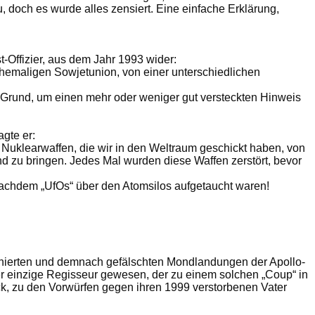
 doch es wurde alles zensiert. Eine einfache Erklärung,
t-Offizier, aus dem Jahr 1993 wider:
hemaligen Sowjetunion, von einer unterschiedlichen
n Grund, um einen mehr oder weniger gut versteckten Hinweis
gte er:
n Nuklearwaffen, die wir in den Weltraum geschickt haben, von
d zu bringen. Jedes Mal wurden diese Waffen zerstört, bevor
nachdem „UfOs“ über den Atomsilos aufgetaucht waren!
enierten und demnach gefälschten Mondlandungen der Apollo-
er einzige Regisseur gewesen, der zu einem solchen „Coup“ in
ck, zu den Vorwürfen gegen ihren 1999 verstorbenen Vater