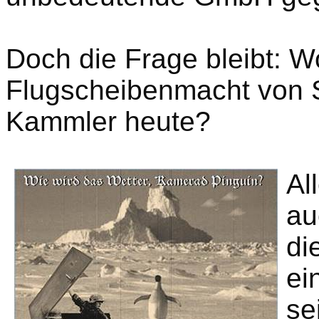
Doch die Frage bleibt: W
Flugscheibenmacht
von 
Kammler heute?
Al
au
di
ei
se